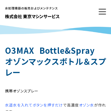
Skip
水処理機器の販売およびメンテナンス
to
content
O3MAX Bottle&Spray
オゾンマックスボトル＆スプ
レー
携帯オゾンスプレー
水道水を入れてボタンを押すだけ
で高濃度
オゾン水
が作れ