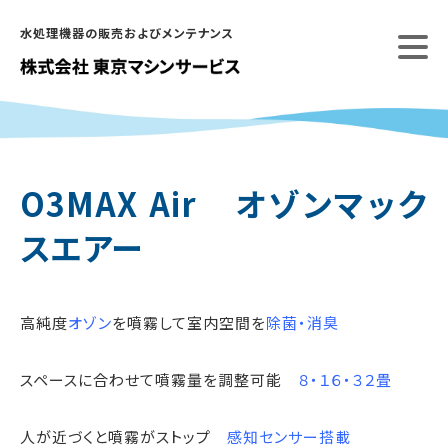
Skip
水処理機器の販売およびメンテナンス
to
content
O3MAX Air オゾンマック
スエアー
高純度
オゾン
を噴霧して室内空間を
除菌・消臭
スペースに合わせて噴霧量を調整可能
８・１６・３２畳
人が近づくと噴霧がストップ
感知センサー搭載